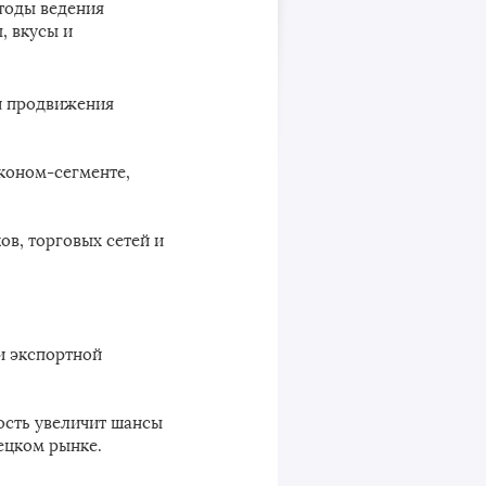
тоды ведения
, вкусы и
и продвижения
коном-сегменте,
в, торговых сетей и
и экспортной
сть увеличит шансы
мецком рынке.