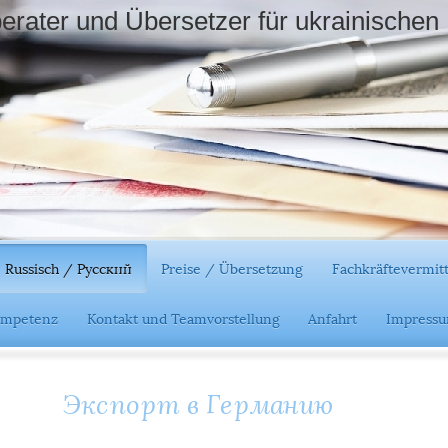
ater und Übersetzer für ukrainischen 
Russisch / Русский
Preise / Übersetzung
Fachkräftevermit
Kompetenz
Kontakt und Teamvorstellung
Anfahrt
Impress
Экспорт в Германию